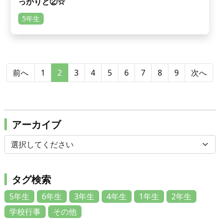
っかりと②☆
5年生
前へ
1
2
3
4
5
6
7
8
9
次へ
アーカイブ
タグ検索
5年生
6年生
3年生
4年生
1年生
2年生
学校行事
その他