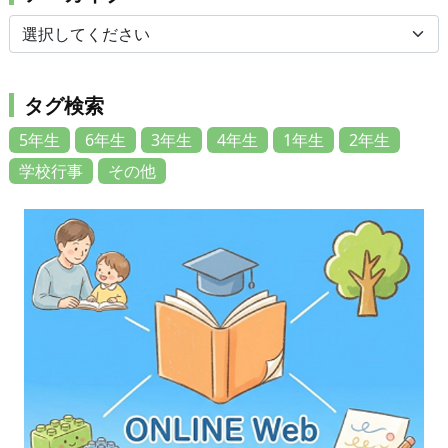
タグ検索
5年生
6年生
3年生
4年生
1年生
2年生
学校行事
その他