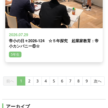
2026.07.29
帝小の日々2026-124 ☆５年探究 起業家教育：帝
小カンパニー⑥☆
5年生
前へ
1
2
3
4
5
6
7
8
9
次へ
アーカイブ