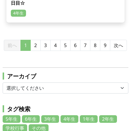
日目☆
4年生
前へ
1
2
3
4
5
6
7
8
9
次へ
アーカイブ
タグ検索
5年生
6年生
3年生
4年生
1年生
2年生
学校行事
その他