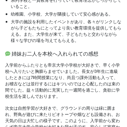
いること。
幼稚園、小学校、大学が隣接していて安心感がある。
大学の施設を利用したイベントがあり、各々がリンクしな
がら子どもたちにとってより良い教育環境を提供してもら
える。また、大学生が来て、子どもたちと交わりながら
様々な学びの場を与えてもらえる。
姉妹お二人を本校へ入れられての感想
入学前からふたりとも帝京大学小学校が大好きで、早く小学
校へ入りたいと胸膨らませていました。長女が3年生に進級
したときには7時間授業になり、尚且つ課外活動も入って、
お稽古などは並行するにはキツいのではと心配したのは束の
間でした。益々活動的に充実した一週間を過ごし、貪欲に学
校生活を楽しんでおります。
次女は自然学習が大好きで、グラウンドの周りは緑に囲ま
れ、野鳥が遊びに来たりビオトープや畑なども設備され、お
天気の日は大忙しの様子です。このように、入学前から変わ
らず帝京大学小学校が大好きな我が子です。安心して家庭か