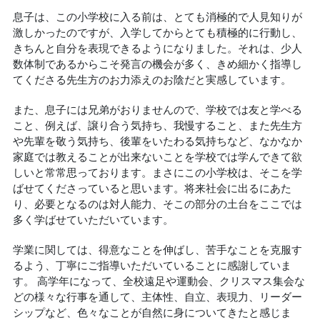
息子は、この小学校に入る前は、とても消極的で人見知りが
激しかったのですが、入学してからとても積極的に行動し、
きちんと自分を表現できるようになりました。それは、少人
数体制であるからこそ発言の機会が多く、きめ細かく指導し
てくださる先生方のお力添えのお陰だと実感しています。
また、息子には兄弟がおりませんので、学校では友と学べる
こと、例えば、譲り合う気持ち、我慢すること、また先生方
や先輩を敬う気持ち、後輩をいたわる気持ちなど、なかなか
家庭では教えることが出来ないことを学校では学んできて欲
しいと常常思っております。まさにこの小学校は、そこを学
ばせてくださっていると思います。将来社会に出るにあた
り、必要となるのは対人能力、そこの部分の土台をここでは
多く学ばせていただいています。
学業に関しては、得意なことを伸ばし、苦手なことを克服す
るよう、丁寧にご指導いただいていることに感謝していま
す。 高学年になって、全校遠足や運動会、クリスマス集会な
どの様々な行事を通して、主体性、自立、表現力、リーダー
シップなど、色々なことが自然に身についてきたと感じま