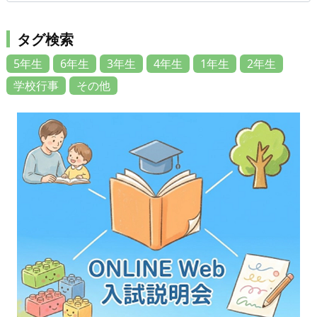
タグ検索
5年生
6年生
3年生
4年生
1年生
2年生
学校行事
その他