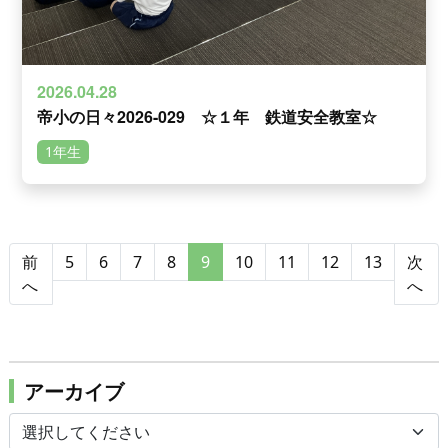
2026.04.28
帝小の日々2026-029 ☆１年 鉄道安全教室☆
1年生
前
5
6
7
8
9
10
11
12
13
次
へ
へ
アーカイブ