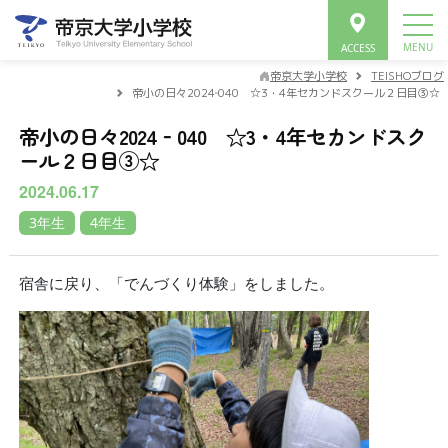
帝京大学小学校
TEISHOブログ
帝小の日々2024‐040 ☆3・4年セカンドスクール２日目③☆
帝小の日々2024‐040 ☆3・4年セカンドスク
ール２日目③☆
2024.06.17
3年生
4年生
宿舎に戻り、「でんづくり体験」をしました。