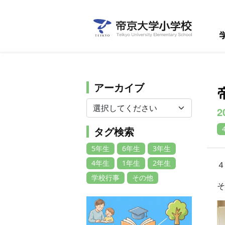
アーカイブ
2
タグ検索
5年生
6年生
3年生
4年生
1年生
2年生
４
学校行事
その他
そ