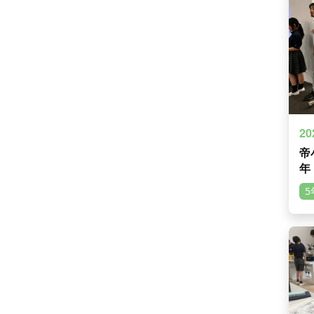
20
帝小
年
5