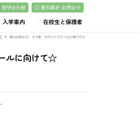
説明会日程
資料請求･お問合せ
入学案内
在校生と保護者
グ
帝小の日々32 ☆４年 セカンドスクールに向けて☆
クールに向けて☆
。