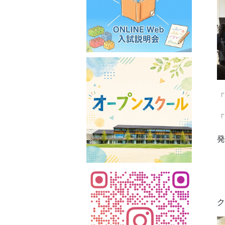
「
「
発
ク