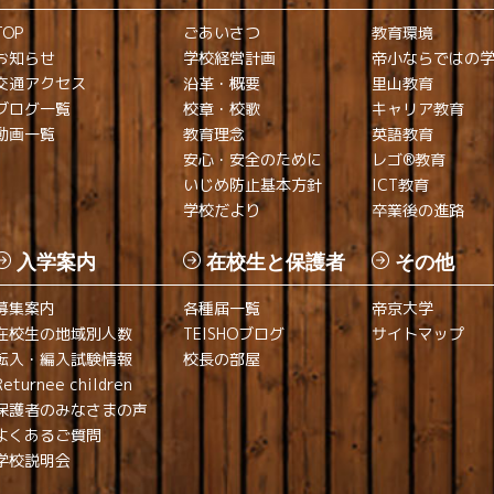
TOP
ごあいさつ
教育環境
お知らせ
学校経営計画
帝小ならではの
交通アクセス
沿革・概要
里山教育
ブログ一覧
校章・校歌
キャリア教育
動画一覧
教育理念
英語教育
安心・安全のために
レゴ®教育
いじめ防止基本方針
ICT教育
学校だより
卒業後の進路
入学案内
在校生と保護者
その他
募集案内
各種届一覧
帝京大学
在校生の地域別人数
TEISHOブログ
サイトマップ
転入・編入試験情報
校長の部屋
Returnee children
保護者のみなさまの声
よくあるご質問
学校説明会