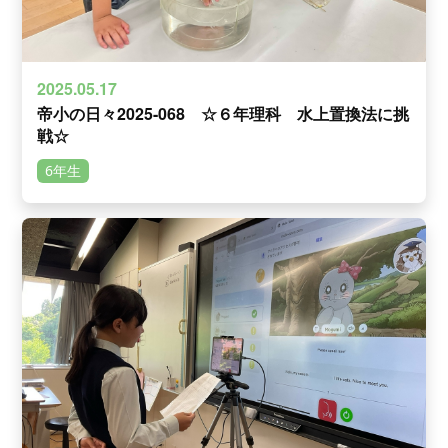
2025.05.17
帝小の日々2025-068 ☆６年理科 水上置換法に挑
戦☆
6年生